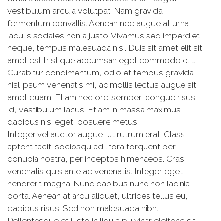
vestibulum arcu a volutpat. Nam gravida
fermentum convallis. Aenean nec augue at urna
iaculis sodales non a justo. Vivamus sed imperdiet
neque, tempus malesuada nisi. Duis sit amet elit sit
amet est tristique accumsan eget commodo elit.
Curabitur condimentum, odio et tempus gravida,
nisl ipsum venenatis mi, ac mollis lectus augue sit
amet quam. Etiam nec orci semper, congue risus
id, vestibulum lacus. Etiam in massa maximus,
dapibus nisi eget, posuere metus.
Integer vel auctor augue, ut rutrum erat. Class
aptent taciti sociosqu ad litora torquent per
conubia nostra, per inceptos himenaeos. Cras
venenatis quis ante ac venenatis. Integer eget
hendrerit magna. Nunc dapibus nunc non lacinia
porta. Aenean at arcu aliquet, ultrices tellus eu,
dapibus risus. Sed non malesuada nibh.
Pellentesque et justo in ligula pulvinar eleifend sit